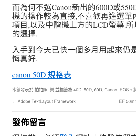
而為何不選Canon新出的600D或5
機的操作較為直接,不喜歡再進選單
項目,以及中階機上方的LCD螢幕.所
的選擇.
入手到今天已快一個多月用起來仍
悔真好.
canon 50D 規格表
本篇發表於
拍拍照
,
樂
並標籤為
40D
,
50D
,
60D
,
Canon
,
EOS
。
←
Adobe TextLayout Framework
EF 50mm
發佈留言