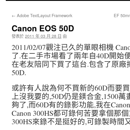
至
←
Adobe TextLayout Framework
EF 50mm
內
Canon EOS 50D
容
發表於
2011 年 03 月 28 日
由
2011/02/07觀注已久的單眼相機 Can
了.在二手市場看了兩年自40D開始
在老友陪同下買了這台.包含了原廠把手
50D.
或許有人說為何不買新的60D而要買50
上沒我要的,50D仍是鎂合金,150
夠了,而60D有的錄影功能,我在Canon 
Canon 300HS都可錄何苦要拿個
300HS來錄不是挺好的,可錄製時間又