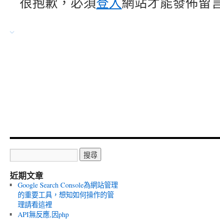
很抱歉，必須
登入
網站才能發佈留
josephson junction deposition system
|
Qubit Deposition System
|
ion beam etching sys
布沙發保養
|
沙發換皮
|
沙發維修
|
沙發
開刀房規劃
|
醫療儀器耗材
|
醫療器材推薦
|
醫療
中壢營登地址
|
中壢虛擬辦公室
|
桃園公司地址
|
桃園
人力派遣粗工
|
台中人力公司
|
臨時工
|
台中人力
近期文章
Google Search Console為網站管理
的重要工具，想知如何操作的管
理請看這裡
API無反應,因php