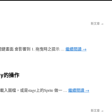
新文章
→
e 關鍵畫面.會影響到 1. 拖曳時之提示 …
繼續閱讀
→
ray的操作
圖檔，或是stage上的Sprite 做一 …
繼續閱讀
→
新文章
→