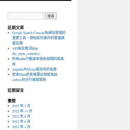
近期文章
Google Search Console為網站管理的
重要工具，想知如何操作的管理請
看這裡
API無反應,因php
file_open_contents()
所有table行都成有兩色相間的斑馬
紋
Angular內以rxjs做非同步延遲
原來Html的表格要出現斑馬紋
(zebra)的分行那麼簡單
近期留言
彙整
2023 年 3 月
2022 年 11 月
2022 年 8 月
2022 年 6 月
2022 年 1 月